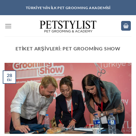
İçeriğe
TÜRKIYE'NIN İLK PET GROOMING AKADEMISI
atla
ETIKET ARŞIVLERI:
PET GROOMING SHOW
28
Eki