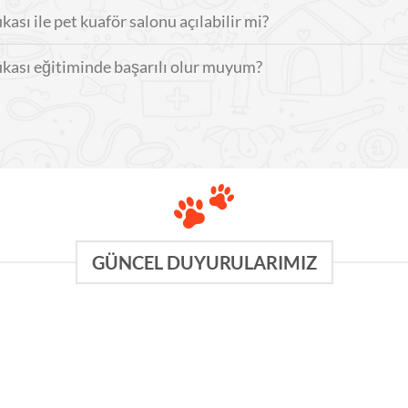
kası ile pet kuaför salonu açılabilir mi?
fikası eğitiminde başarılı olur muyum?
GÜNCEL DUYURULARIMIZ
13
29
Tem
Ağu