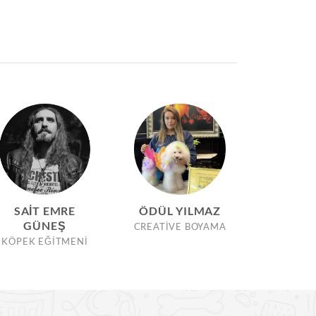
SAIT EMRE
ÖDÜL YILMAZ
GÜNEŞ
CREATIVE BOYAMA
KÖPEK EĞITMENI