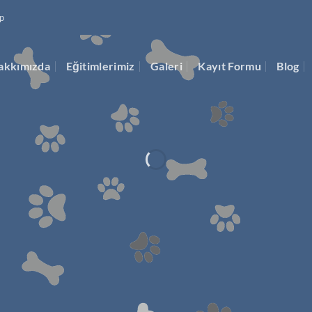
p
akkımızda
Eğitimlerimiz
Galeri
Kayıt Formu
Blog
et Kuaför Eğitim Merk
niversite onaylı eğitimler
.E.B onaylı Eğitimler
İletişime Geç