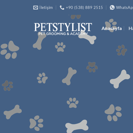
İçeriğe
İletişim
+90 (538) 889 2515
WhatsAp
atla
Anasayfa
H
P
Ü
M