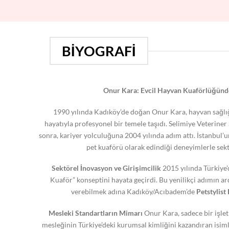
BIYOGRAFI
Onur Kara: Evcil Hayvan Kuaförlüğünd
1990 yılında Kadıköy’de doğan Onur Kara, hayvan sağlı
hayatıyla profesyonel bir temele taşıdı. Selimiye Veterine
sonra, kariyer yolculuğuna 2004 yılında adım attı. İstanbul’u
pet kuaförü olarak edindiği deneyimlerle sekt
Sektörel İnovasyon ve Girişimcilik
2015 yılında Türkiye’
Kuaför” konseptini hayata geçirdi. Bu yenilikçi adımın a
verebilmek adına Kadıköy/Acıbadem’de
Petstylis
Mesleki Standartların Mimarı
Onur Kara, sadece bir işle
mesleğinin Türkiye’deki kurumsal kimliğini kazandıran isim