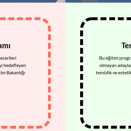
ramı
Te
ecerileri
Bu eğitim progr
yi hedefleyen
olmayan adaylar
itim Bakanlığı
temizlik ve esteti