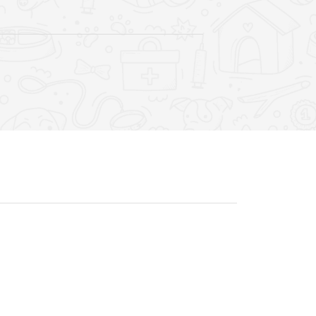
17
17
Mar
Mar