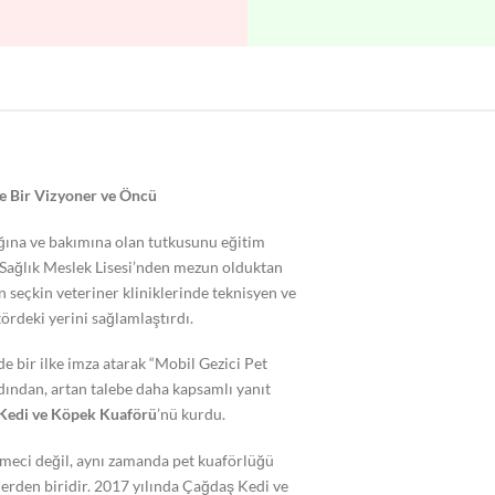
e Bir Vizyoner ve Öncü
ğına ve bakımına olan tutkusunu eğitim
r Sağlık Meslek Lisesi’nden mezun olduktan
n seçkin veteriner kliniklerinde teknisyen ve
ördeki yerini sağlamlaştırdı.
de bir ilke imza atarak “Mobil Gezici Pet
rdından, artan talebe daha kapsamlı yanıt
t Kedi ve Köpek Kuaförü
’nü kurdu.
tmeci değil, aynı zamanda pet kuaförlüğü
lerden biridir. 2017 yılında Çağdaş Kedi ve