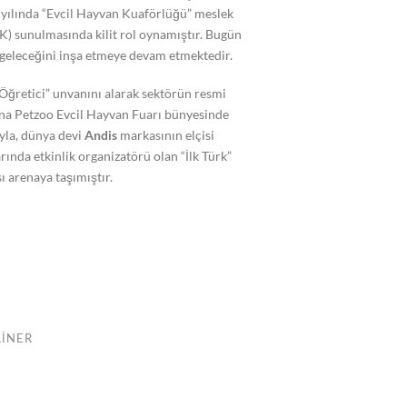
yılında “Evcil Hayvan Kuaförlüğü” meslek
K) sunulmasında kilit rol oynamıştır. Bugün
geleceğini inşa etmeye devam etmektedir.
Öğretici” unvanını alarak sektörün resmi
yana Petzoo Evcil Hayvan Fuarı bünyesinde
ıyla, dünya devi
Andis
markasının elçisi
rında etkinlik organizatörü olan “İlk Türk”
ı arenaya taşımıştır.
AINER